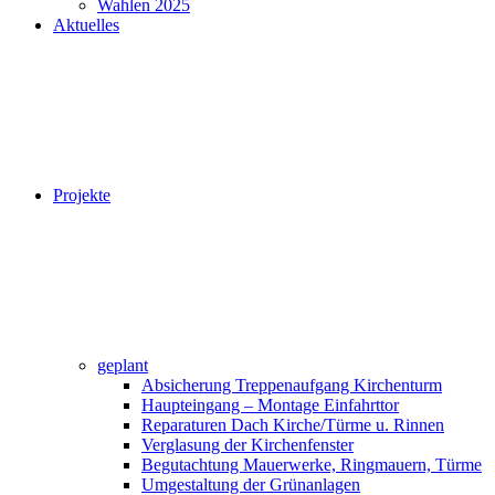
Wahlen 2025
Aktuelles
Projekte
geplant
Absicherung Treppenaufgang Kirchenturm
Haupteingang – Montage Einfahrttor
Reparaturen Dach Kirche/Türme u. Rinnen
Verglasung der Kirchenfenster
Begutachtung Mauerwerke, Ringmauern, Türme
Umgestaltung der Grünanlagen