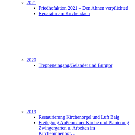
2021
Friedhofaktion 2021 – Den Ahnen verpflichtet!
Reparatur am Kirchendach
2020
Treppeneingang/Geländer und Burgtor
2019
Restaurierung Kirchenorgel und Luft Balg
Freilegung Außenmauer Kirche und Planierung
Zwingergarten u. Arbeiten im
Kircheninnenhof…